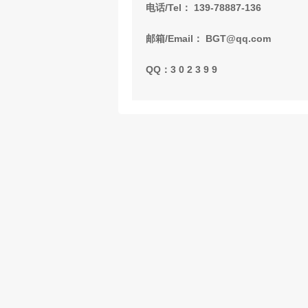
电话/Tel： 139-78887-136
邮箱/Email： BGT@qq.com
QQ：3 0 2 3 9 9